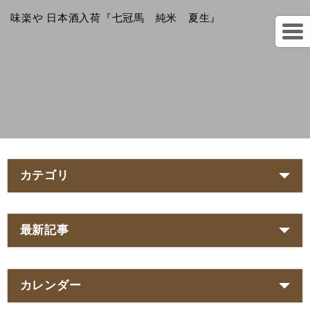
味楽や 日本酒入荷『七冠馬 純米 夏生』
カテゴリ
最新記事
カレンダー