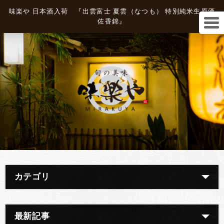
味楽や 日本酒入荷 『出雲富士 夏雲（なつも） 特別純米生原酒
佐香錦』
カテゴリ
最新記事