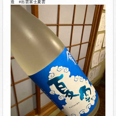
造 #出雲富士夏雲