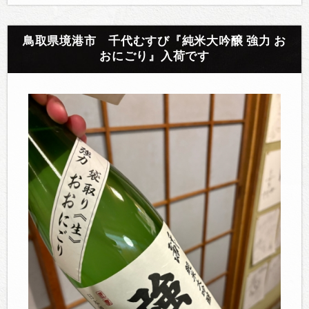
鳥取県境港市 千代むすび『純米大吟醸 強力 お
おにごり』入荷です