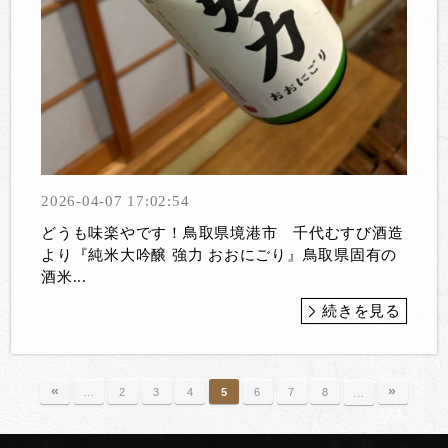
2026-04-07 17:02:54
どうも味楽やです！鳥取県境港市 千代むすび酒造
より『純米大吟醸 強力 おおにごり』鳥取県固有の
酒米...
続きを見る
«
»
…
2
3
4
5
6
7
8
…