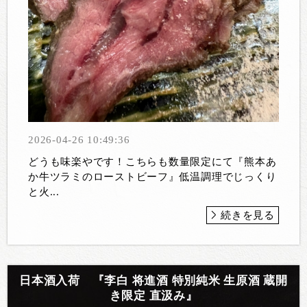
2026-04-26 10:49:36
どうも味楽やです！こちらも数量限定にて『熊本あ
か牛ツラミのローストビーフ』低温調理でじっくり
と火...
続きを見る
日本酒入荷 『李白 将進酒 特別純米 生原酒 蔵開
き限定 直汲み』