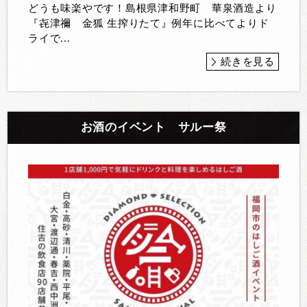
どうも味楽やです！島根県津和野町 華泉酒造より
『㐂津禰 金狐 生搾りたて』例年に比べてよりド
ライで...
続きを見る
お酒のイベント サルー祭