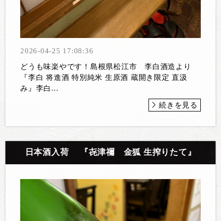
2026-04-25 17:08:36
どうも味楽やです！島根県松江市 李白酒造より
『李白 将進酒 特別純米 生原酒 蔵開き限定 直汲
み』李白...
続きを見る
日本酒入荷 『㐂津禰 金狐 生搾りたて』