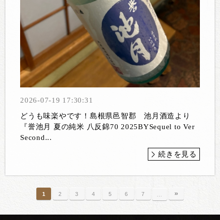
2026-07-19 17:30:31
どうも味楽やです！島根県邑智郡 池月酒造より
『誉池月 夏の純米 八反錦70 2025BYSequel to Ver
Second...
続きを見る
»
1
2
3
4
5
6
7
…