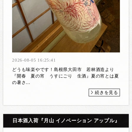
2026-08-05 16:25:41
どうも味楽やです！島根県大田市 若林酒造より
『開春 夏の宵 うすにごり 生酒』夏の宵とは夏
の暑さ...
続きを見る
日本酒入荷『月山 イノベーション アップル』